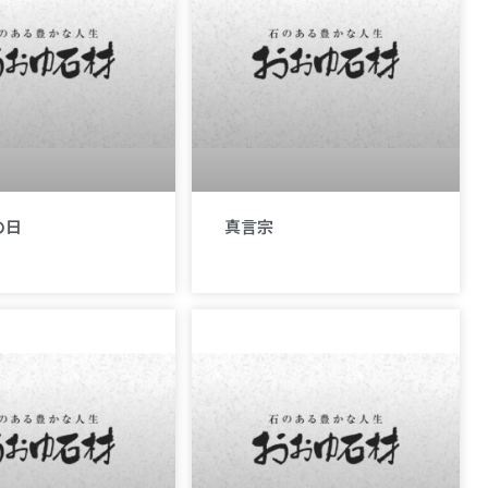
の日
真言宗