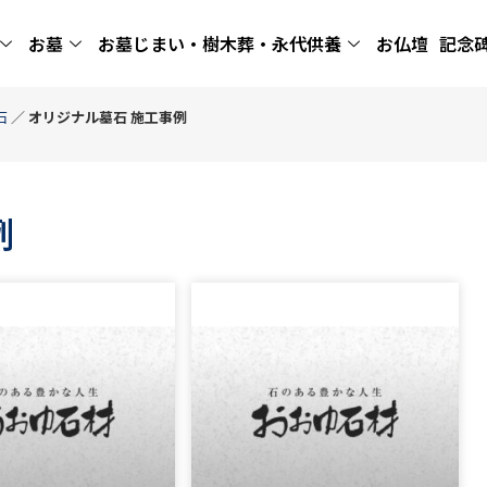
お墓
お墓じまい・樹木葬・永代供養
お仏壇
記念
石
／
オリジナル墓石 施工事例
例