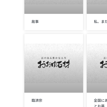
故事
私、ま
臨済宗
全国に
とお墓