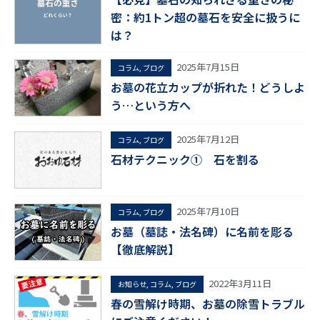
密：約1トン超の墓石を安全に扱うに
は？
2025年7月15日
コラム
,
ブログ
お墓の花立カップが折れた！どうしよ
う…という方へ
2025年7月12日
コラム
,
ブログ
石材テクニック① 石を割る
2025年7月10日
コラム
,
ブログ
お墓（墓誌・法名碑）に名前を彫る
【徹底解説】
2022年3月11日
お知らせ
,
コラム
,
ブログ
春の雪解け時期、お墓の除雪トラブル