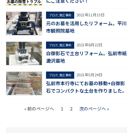
にご注意ください！
2021年11月15日
ブログ
,
施工事例
元のお墓を活用したリフォーム。平川
市観照院墓地
2021年8月22日
ブログ
,
施工事例
白御影石で土台リフォーム。弘前市紙
漉沢墓地
2021年5月24日
ブログ
,
施工事例
弘前市本行寺にてお墓の移動+白御影
石でコンパクトな土台を作りました。
« 前のページへ
1
2
次のページへ »