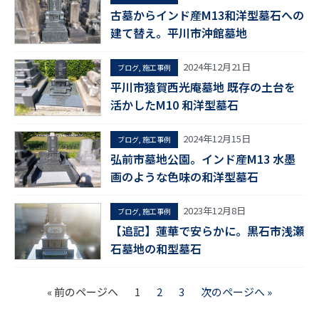
古墓からインド産M13和洋型墓石への
建て替え。平川市沖館墓地
2024年12月21日
ブログ
,
施工事例
平川市猿賀西光庵墓地 既存の土台を
活かしたM10 和洋型墓石
2024年12月15日
ブログ
,
施工事例
弘前市墓地公園。インド産M13 水墨
画のような色味の和洋型墓石
2023年12月8日
ブログ
,
施工事例
【追記】蓮華で安らかに。黒石市浅瀬
石墓地の和型墓石
« 前のページへ
1
2
3
次のページへ »