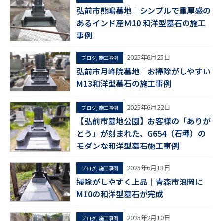
弘前市熊嶋墓地｜シンプルで重厚感の
あるインド産Ｍ10 和洋型墓石の施工
事例
2025年6月25日
ブログ
,
施工事例
弘前市月峰院墓地｜お掃除がしやすい
M13和洋型墓石の施工事例
2025年6月22日
ブログ
,
施工事例
【弘前市墓地公園】お客様の「ありが
とう」が刻まれた、G654（石種）の
モダンな和洋型墓石施工事例
2025年6月13日
ブログ
,
施工事例
掃除がしやすく上品｜青森市浪岡に
M10の和洋型墓石が完成
2025年2月10日
ブログ
,
施工事例