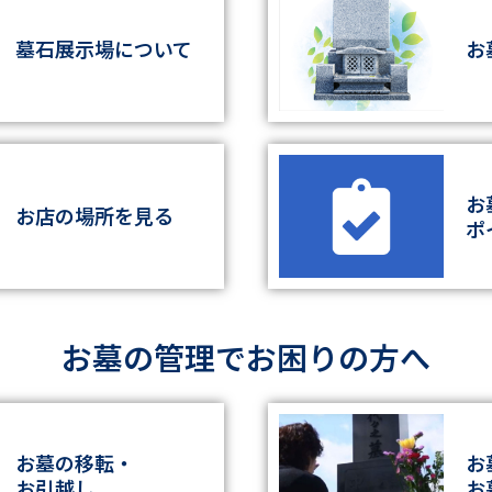
墓石展示場に
ついて
お
お
お店の
場所を見る
ポ
お墓の管理でお困りの方へ
お墓の移転・
お
お引越し
お