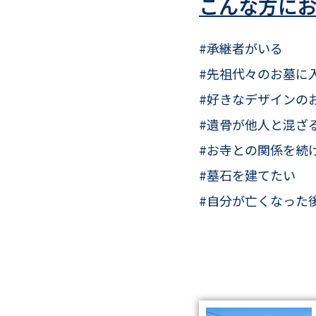
こんな方に
#承継者がいる
#先祖代々のお墓に
#好きなデザインの
#遺骨が他人と混ざ
#お寺との関係を続
#墓石を建てたい
#自分が亡くなった