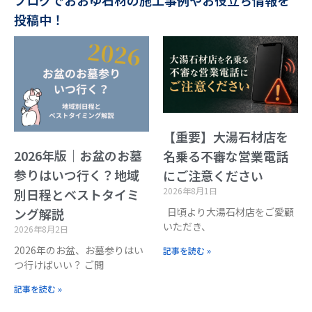
ブログでおおゆ石材の施工事例やお役立ち情報を
投稿中！
【重要】大湯石材店を
2026年版｜お盆のお墓
名乗る不審な営業電話
参りはいつ行く？地域
にご注意ください
2026年8月1日
別日程とベストタイミ
日頃より大湯石材店をご愛顧
ング解説
いただき、
2026年8月2日
2026年のお盆、お墓参りはい
記事を読む »
つ行けばいい？ ご閲
記事を読む »