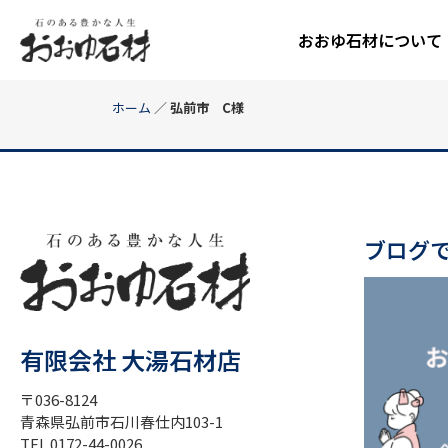
おおゆ石材について
ホーム
／
弘前市 C様
ブログ
有限会社 大湯石材店
〒036-8124
青森県弘前市石川春仕内103-1
TEL 0172-44-0026