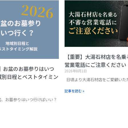
【重要】大湯石材店を名乗
営業電話にご注意ください
版｜お盆のお墓参りはいつ
2026年8月1日
域別日程とベストタイミン
日頃より大湯石材店をご愛顧いた
記事を読む »
お盆、お墓参りはいつ行けばいい？