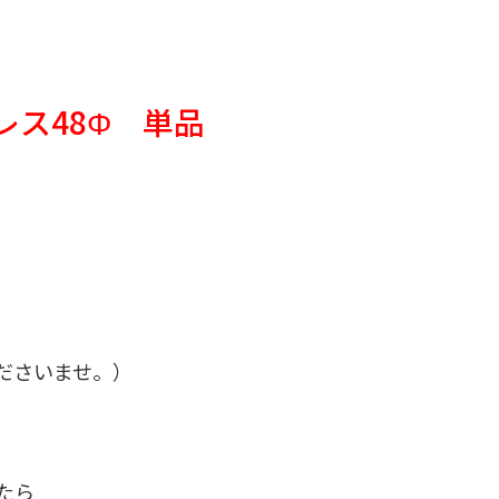
ス48Φ 単品
ださいませ。）
たら