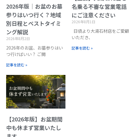
2026年版｜お盆のお墓
名乗る不審な営業電話
参りはいつ行く？地域
にご注意ください
2026年8月1日
別日程とベストタイミ
日頃より大湯石材店をご愛顧
ング解説
いただき、
2026年8月2日
2026年のお盆、お墓参りはい
記事を読む »
つ行けばいい？ ご閲
記事を読む »
【2026年版】お盆期間
中も休まず営業いたし
ます