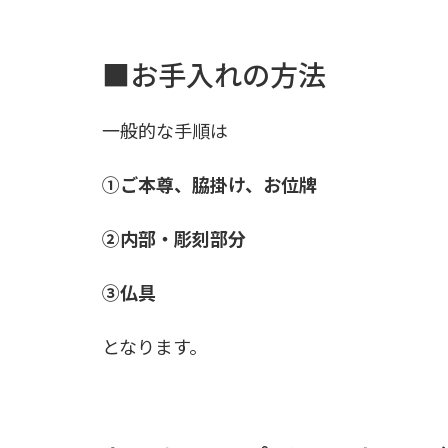
■お手入れの方法
一般的な手順は
①ご本尊、脇掛け、お位牌
②内部・彫刻部分
③仏具
となります。