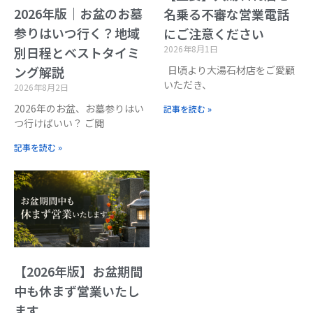
2026年版｜お盆のお墓
名乗る不審な営業電話
参りはいつ行く？地域
にご注意ください
2026年8月1日
別日程とベストタイミ
日頃より大湯石材店をご愛顧
ング解説
いただき、
2026年8月2日
2026年のお盆、お墓参りはい
記事を読む »
つ行けばいい？ ご閲
記事を読む »
【2026年版】お盆期間
中も休まず営業いたし
ます