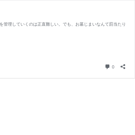
墓を管理していくのは正直難しい。でも、お墓じまいなんて罰当たり
コメント
0