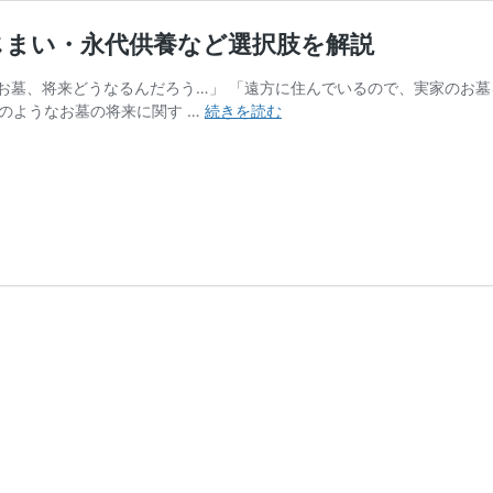
じまい・永代供養など選択肢を解説
お墓、将来どうなるんだろう…」 「遠方に住んでいるので、実家のお
お
のようなお墓の将来に関す …
続きを読む
墓
の
後
継
ぎ
が
い
な
い…
ど
う
す
る？
お
墓
じ